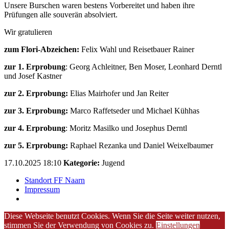
Unsere Burschen waren bestens Vorbereitet und haben ihre
Prüfungen alle souverän absolviert.
Wir gratulieren
zum Flori-Abzeichen:
Felix Wahl und Reisetbauer Rainer
zur 1. Erprobung
: Georg Achleitner, Ben Moser, Leonhard Derntl
und Josef Kastner
zur 2. Erprobung:
Elias Mairhofer und Jan Reiter
zur 3. Erprobung:
Marco Raffetseder und Michael Kühhas
zur 4.
Erprobung
: Moritz Masilko und Josephus Derntl
zur 5. Erprobung:
Raphael Rezanka und Daniel Weixelbaumer
17.10.2025 18:10
Kategorie:
Jugend
Standort FF Naarn
Impressum
Diese Webseite benutzt Cookies. Wenn Sie die Seite weiter nutzen,
stimmen Sie der Verwendung von Cookies zu.
Einstellungen