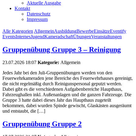
Aktuelle Ausgabe
Kontakt
Datenschutz
Impressum
Alle Kategorien
Allgemein
Ausbildung
Bewerbe
Einsätze
Eventify
Events
Internes
Jugend
Kameradschaft
Übungen
Veranstaltungen
Gruppenübung Gruppe 3 – Reinigung
23.07.2026 18:07
Kategorie:
Allgemein
Jedes Jahr bei den Juli-Gruppenübungen werden von den
Feuerwehrkameraden jene Bereiche des Feuerwehrhauses gereinigt,
die nicht regelmäßig durch Reinigunspersonal geputzt werden.
Dabei gibt es die verschiedenen Aufgabenbereiche Haupthaus,
Fahrzeughallen inkl. Außenanlagen und die ganzen Fahrzeuge. Die
Gruppe 3 hatte dabei dieses Jahr das Haupthaus zugeteilt
bekommen, dabei wurden Spinde gewischt, Glaskästen ausgeräumt
und entstaubt, die […]
Gruppenübung Gruppe 2